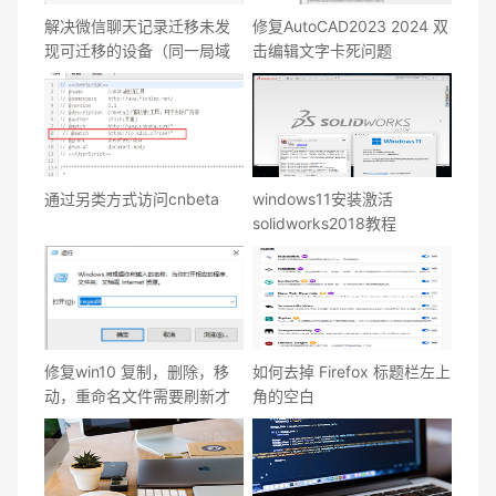
解决微信聊天记录迁移未发
修复AutoCAD2023 2024 双
现可迁移的设备（同一局域
击编辑文字卡死问题
网内）
通过另类方式访问cnbeta
windows11安装激活
solidworks2018教程
修复win10 复制，删除，移
如何去掉 Firefox 标题栏左上
动，重命名文件需要刷新才
角的空白
显示的问题