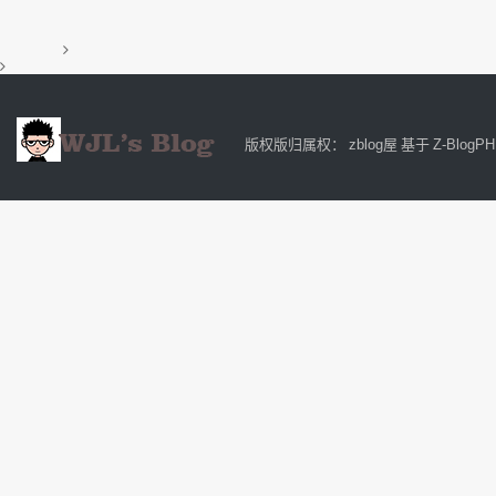
版权版归属权：
zblog屋
基于
Z-BlogP