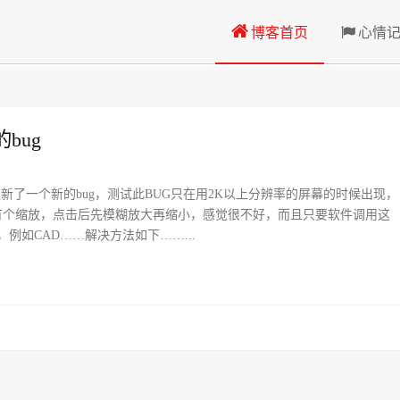
博客首页
心情
bug
1更新了一个新的bug，测试此BUG只在用2K以上分辨率的屏幕的时候出现，
有个缩放，点击后先模糊放大再缩小，感觉很不好，而且只要软件调用这
，例如CAD……解决方法如下……...