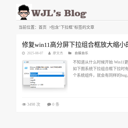
当前位置：
首页
包含"下拉框"标签的文章
修复win11高分屏下拉组合框放大缩小的
2025-08-07
廖文杰
自娱自乐
不知道从什么时候开始 Win1
如下图系统下拉组合框下拉时
个系统组件，就会有同样的bug
3498 次
0 条