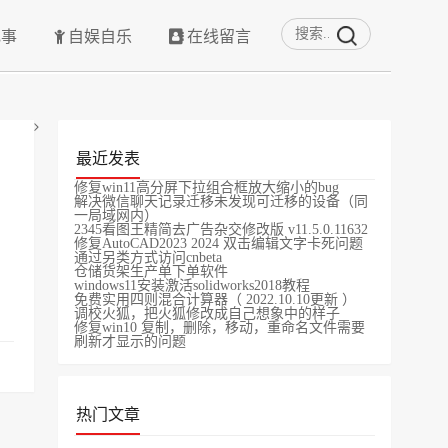
记事
自娱自乐
在线留言
最近发表
修复win11高分屏下拉组合框放大缩小的bug
解决微信聊天记录迁移未发现可迁移的设备（同
一局域网内）
2345看图王精简去广告杂交修改版 v11.5.0.11632
修复AutoCAD2023 2024 双击编辑文字卡死问题
通过另类方式访问cnbeta
仓储货架生产单下单软件
windows11安装激活solidworks2018教程
免费实用四则混合计算器（ 2022.10.10更新 ）
调校火狐，把火狐修改成自己想象中的样子
修复win10 复制，删除，移动，重命名文件需要
刷新才显示的问题
热门文章