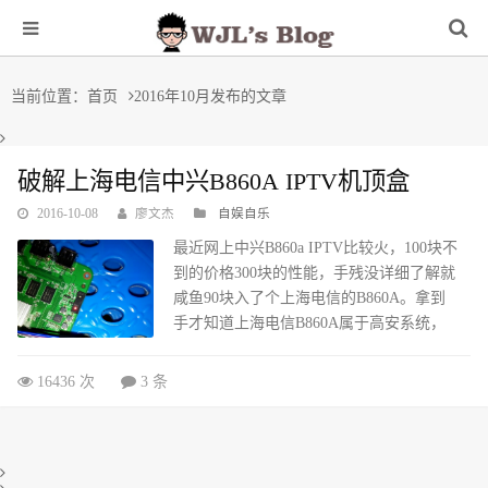
当前位置：
首页
2016年10月发布的文章
破解上海电信中兴B860A IPTV机顶盒
2016-10-08
廖文杰
自娱自乐
最近网上中兴B860a IPTV比较火，100块不
到的价格300块的性能，手残没详细了解就
咸鱼90块入了个上海电信的B860A。拿到
手才知道上海电信B860A属于高安系统，
网上各种常规的方法都不能跳过IPTV自
检，STB连接失败、system文件夹挂载失
16436 次
3 条
败、rom包解包失败、XXRoot每一个能搞
定，通过TTL安装当贝桌面断电重启后就
无法进入桌面，必须卸载再安装才行。寻
思着这样可不就浪费了90块么，经过努力