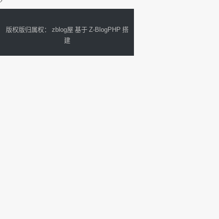
研究发现一个另类的方法可行，遂记录下
来...
版权版归属权：
zblog屋
基于
Z-BlogPHP
搭
建