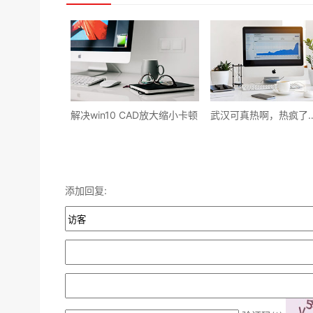
解决win10 CAD放大缩小卡顿
武汉可真热啊，热疯了
添加回复: