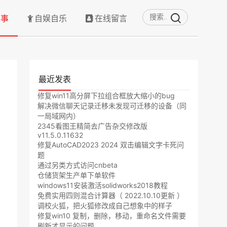
记事
自娱自乐
在线留言
最近发表
修复win11高分屏下拉组合框放大缩小的bug
解决微信聊天记录迁移未发现可迁移的设备（同
一局域网内）
2345看图王精简去广告杂交修改版
v11.5.0.11632
修复AutoCAD2023 2024 双击编辑文字卡死问
题
通过另类方式访问cnbeta
仓储货架生产单下单软件
windows11安装激活solidworks2018教程
免费实用四则混合计算器（ 2022.10.10更新 ）
调校火狐，把火狐修改成自己想象中的样子
修复win10 复制，删除，移动，重命名文件需要
刷新才显示的问题