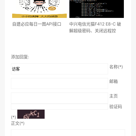
自建必应每日一图API接口
中兴电信光猫F412 E8-C 破
解超级密码、关闭远程控
制、恢复路由器拨号
添加回复:
名称(*)
邮箱
主页
验证码
(*)
正文(*)